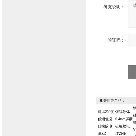
补充说明：
验证码：
相关同类产品：
耐温250度
镀锡导体
低烟低卤
0.4mm屏蔽
缆
硅橡胶电
硅橡胶电
Y
缆ZD-
缆ZNH-