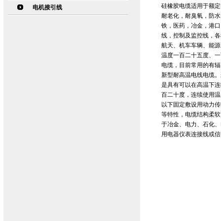
硅橡胶电缆适用于额定
电机接引线
耐老化，耐臭氧，防水
铁，医药，冶金，港口
线，控制及监控线，各
航天、机车车辆、能源
温度一百二十五度、一
电缆，目前常用的有辐
新型耐高温电线电缆。
是具有可以在高温下连
百二十度，连续使用温度
以下固定敷设用动力传
等特性，电缆结构柔软
于冶金、电力、石化、
用电器仪表连接线或信