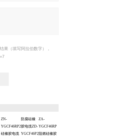
结果（填写阿拉伯数字），
=7
ZN-
防腐硅橡
ZA-
YGCF46RP2
胶电缆ZD-
YGCF46RP
硅橡胶电缆
YGCF46P2
阻燃硅橡胶