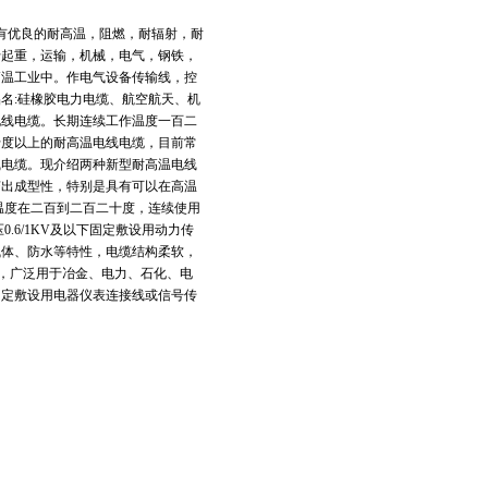
具有优良的耐高温，阻燃，耐辐射，耐
于起重，运输，机械，电气，钢铁，
高温工业中。作电气设备传输线，控
名:硅橡胶电力电缆、航空航天、机
电线电缆。长期连续工作温度一百二
十度以上的耐高温电线电缆，目前常
线电缆。现介绍两种新型耐高温电线
挤出成型性，特别是具有可以在高温
温度在二百到二百二十度，连续使用
.6/1KV及以下固定敷设用动力传
气体、防水等特性，电缆结构柔软，
长，广泛用于冶金、电力、石化、电
或固定敷设用电器仪表连接线或信号传