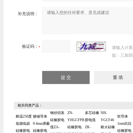
补充说明：
验证码：
请输入计算
如：三加四
相关同类产品：
钢丝铠装
ZN-
多芯硅橡
NH-
耐温250度
镀锡导体
软导体
硅橡胶电
YHGCFPB
胶电缆
YGCF46
低烟低卤
0.4mm屏蔽
1mm抗拉
缆ZA-
硅橡胶电
ZR-
耐火硅橡
硅橡胶电
硅橡胶电
硅橡胶电