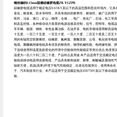
铜丝编织0.15mm阻燃硅橡胶电缆ZR-YGZPR
硅橡胶电缆适用于额定电压0.6/1KV及以下的高温范围和恶劣环境内，它
老化，耐臭氧，防水等特性，并具有很好的耐寒性，耐候性。被广泛的用
医药，冶金，港口，矿山，物理，仓储，，电厂，焦化厂，石油，化工等
制及监控线，各种移动动力装置的电源连接及控制，信号，照明等。电缆品
车车辆、能源、钢铁、有色金属冶炼、石油开采、电机等领域需用耐高温
十五度、一百三十五度、一百五十度、一百八十度、二百五十度及二百五
用的有辐照交联聚烯烃、硅橡胶、氟树脂、聚酰亚胺、云母、氧化镁等电
电缆。聚醚砜绝缘电线具有优良的耐热性、物理机械性能、电绝缘性能、
下连续使用和温度急剧变化的环境中仍能保持性能稳定等突出优点:热变形
温度为一百八十到二百二十度。产品特点及用途:本产品适用于交流额定电压0
输线或移动电器用连接电缆，产品具有耐热辐射、耐寒、耐酸碱及腐蚀性
辐射方便，高温(高寒)环境下电气性能稳定，抗老化性能突出，使用寿命
子、汽车制造等行业。本产品适用于交流额定电压450/750V及以下移动
输。