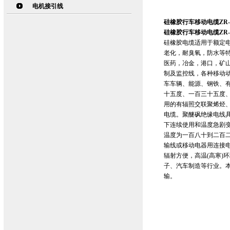
电机接引线
硅橡胶行车移动电缆ZR-Y
硅橡胶行车移动电缆ZR-Y
硅橡胶电缆适用于额定电
老化，耐臭氧，防水等
医药，冶金，港口，矿
制及监控线，各种移动
车车辆、能源、钢铁、
十五度、一百三十五度
用的有辐照交联聚烯烃
电缆。聚醚砜绝缘电线
下连续使用和温度急剧
温度为一百八十到二百二
输线或移动电器用连接
辐射方便，高温(高寒)
子、汽车制造等行业。本
输。