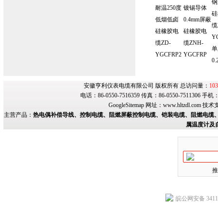
钢
耐温250度
镀锡导体
硅
低烟低卤
0.4mm屏蔽
缆
硅橡胶电
硅橡胶电
Y
缆ZD-
缆ZNH-
单
YGCFRP2
YGCFRP
0.
安徽亨利仪表电缆有限公司 版权所有 总访问量：
103
电话：86-0550-7516359 传真：86-0550-7511306 手
GoogleSitemap
网址：
www.hltzdl.com
技术
主营产品：
热电偶补偿导线、控制电缆、阻燃屏蔽控制电缆、铠装电缆、阻燃电缆、
属温度计及
推
皖公网安备 34118