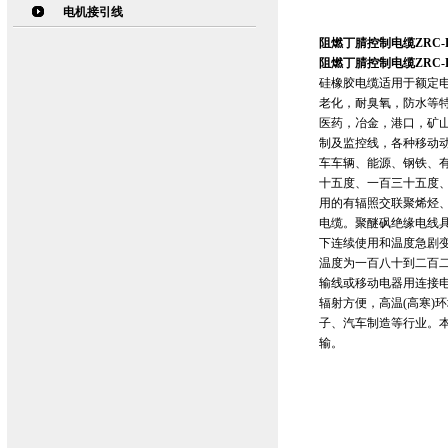
电机接引线
阻燃丁腈控制电缆ZRC-
阻燃丁腈控制电缆ZRC-
硅橡胶电缆适用于额定电
老化，耐臭氧，防水等
医药，冶金，港口，矿
制及监控线，各种移动
车车辆、能源、钢铁、
十五度、一百三十五度
用的有辐照交联聚烯烃
电缆。聚醚砜绝缘电线
下连续使用和温度急剧
温度为一百八十到二百二
输线或移动电器用连接
辐射方便，高温(高寒)
子、汽车制造等行业。本
输。