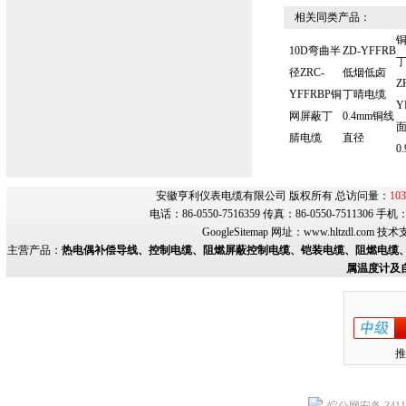
相关同类产品：
10D弯曲半
ZD-YFFRB
径ZRC-
低烟低卤
Z
YFFRBP铜
丁晴电缆
Y
网屏蔽丁
0.4mm铜线
腈电缆
直径
0
安徽亨利仪表电缆有限公司 版权所有 总访问量：
103
电话：86-0550-7516359 传真：86-0550-7511306 手
GoogleSitemap
网址：
www.hltzdl.com
技术
主营产品：
热电偶补偿导线、控制电缆、阻燃屏蔽控制电缆、铠装电缆、阻燃电缆、
属温度计及
推