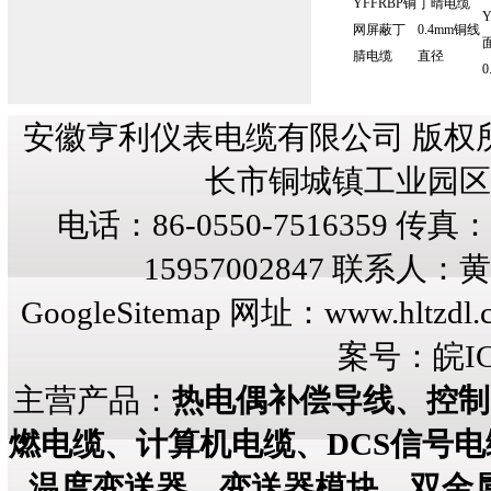
YFFRBP铜
丁晴电缆
Y
网屏蔽丁
0.4mm铜线
腈电缆
直径
0
安徽亨利仪表电缆有限公司 版权
长市铜城镇工业园区纬三
电话：86-0550-7516359 传真：8
15957002847 联系人
GoogleSitemap
网址：
www.hltzdl.
案号：
皖IC
主营产品：
热电偶补偿导线、控制
燃电缆、计算机电缆、DCS信号
温度变送器、变送器模块、双金