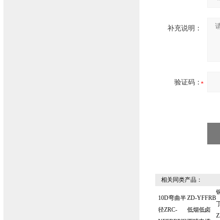
补充说明：
验证码：
相关同类产品：
10D弯曲半
ZD-YFFRB
径ZRC-
低烟低卤
Z