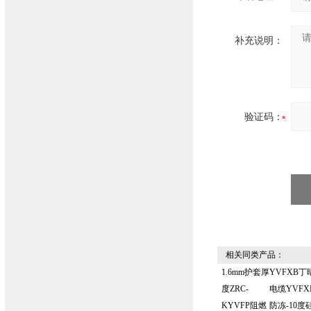
补充说明：
验证码：
相关同类产品：
1.6mm护套厚
YVFXB丁
度ZRC-
电缆YVFX
KYVFP阻燃
防冻-10度