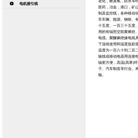
老化，耐臭氧，防水等
电机接引线
医药，冶金，港口，矿
制及监控线，各种移动
车车辆、能源、钢铁、
十五度、一百三十五度
用的有辐照交联聚烯烃
电缆。聚醚砜绝缘电线
下连续使用和温度急剧
温度为一百八十到二百二
输线或移动电器用连接
辐射方便，高温(高寒)
子、汽车制造等行业。本
输。