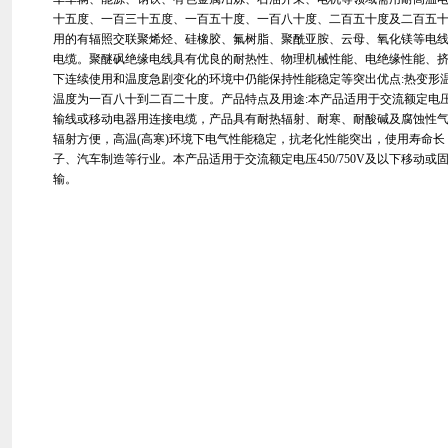
十五度、一百三十五度、一百五十度、一百八十度、二百五十度及二百五
用的有辐照交联聚烯烃、硅橡胶、氟树脂、聚酰亚胺、云母、氧化镁等电
电缆。聚醚砜绝缘电线具有优良的耐热性、物理机械性能、电绝缘性能、
下连续使用和温度急剧变化的环境中仍能保持性能稳定等突出优点:热变形
温度为一百八十到二百二十度。产品特点及用途:本产品适用于交流额定电压0
输线或移动电器用连接电缆，产品具有耐热辐射、耐寒、耐酸碱及腐蚀性
辐射方便，高温(高寒)环境下电气性能稳定，抗老化性能突出，使用寿命
子、汽车制造等行业。本产品适用于交流额定电压450/750V及以下移动
输。