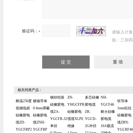
验证码：
请输入计算
如：三加四
相关同类产品：
钢丝铠装
ZN-
多芯硅橡
NH-
耐温250度
镀锡导体
软导体
硅橡胶电
YHGCFPB
胶电缆
YGCF46
低烟低卤
0.4mm屏蔽
1mm抗拉
缆ZA-
硅橡胶电
ZR-
耐火硅橡
硅橡胶电
硅橡胶电
硅橡胶电
YGCFR-32
缆缆XLPE
YGCD-
胶电缆
缆ZD-
缆ZNH-
缆ZRN-
单丝
绝缘
2G外径
16A载流
YGCFRP2
YGCFRP
YGCRF46