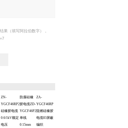
结果（填写阿拉伯数字），
=7
ZN-
防腐硅橡
ZA-
YGCF46RP2
胶电缆ZD-
YGCF46RP
硅橡胶电缆
YGCF46P2
阻燃硅橡胶
0.6/1kV额定
单线
电缆83屏蔽
电压
0.15mm
编织