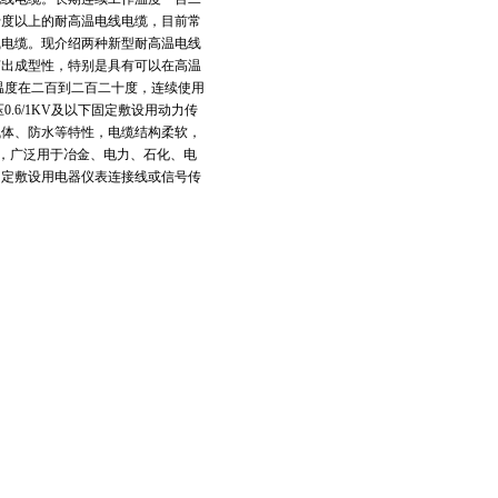
十度以上的耐高温电线电缆，目前常
线电缆。现介绍两种新型耐高温电线
挤出成型性，特别是具有可以在高温
温度在二百到二百二十度，连续使用
.6/1KV及以下固定敷设用动力传
气体、防水等特性，电缆结构柔软，
长，广泛用于冶金、电力、石化、电
或固定敷设用电器仪表连接线或信号传