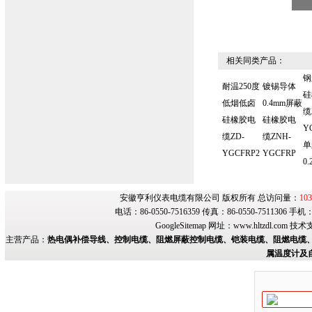
相关同类产品：
钢
耐温250度
镀锡导体
硅
低烟低卤
0.4mm屏蔽
缆
硅橡胶电
硅橡胶电
Y
缆ZD-
缆ZNH-
单
YGCFRP2
YGCFRP
0.
安徽亨利仪表电缆有限公司 版权所有 总访问量：
103
电话：86-0550-7516359 传真：86-0550-7511306 手
GoogleSitemap
网址：
www.hltzdl.com
技术
主营产品：
热电偶补偿导线、控制电缆、阻燃屏蔽控制电缆、铠装电缆、阻燃电缆、
属温度计及