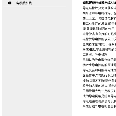
铜箔屏蔽硅橡胶电缆ZRD-
电机接引线
导电硅橡胶分为金属粉末
纳米管和导电纤维等。
加工工艺。传统导电材料
和工业生产的发展,航空
能,又能起到减震的作用
硅橡胶具有良好的耐热
硅橡胶导电性能较差,加
金属粉末(如银粉、镍粉
粉末相比,非金属材料的
究状况。导电机理
早期认为导电聚合物的
物产生导电性能的原理
导电复合材料的导电性
缘基体中,导电粒子间没
接触,因此材料呈基体自
粒子加入量的增大,导电
子用量增大到一定程度时
成的导电网络是提高导
导电通路理论虽然可以解
尚未形成导电链时复合