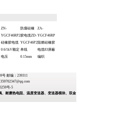
ZN-
防腐硅橡
ZA-
YGCF46RP2
胶电缆ZD-
YGCF46RP
硅橡胶电缆
YGCF46P2
阻燃硅橡胶
0.6/1kV额定
单线
电缆83屏蔽
电压
0.15mm
编织
 邮编：239311
：
359702347@qq.com
0259号-5
偶、耐磨热电阻、温度变送器、变送器模块、双金