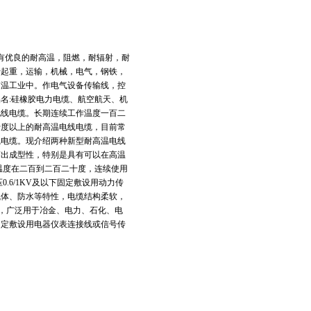
具有优良的耐高温，阻燃，耐辐射，耐
于起重，运输，机械，电气，钢铁，
高温工业中。作电气设备传输线，控
名:硅橡胶电力电缆、航空航天、机
电线电缆。长期连续工作温度一百二
十度以上的耐高温电线电缆，目前常
线电缆。现介绍两种新型耐高温电线
挤出成型性，特别是具有可以在高温
温度在二百到二百二十度，连续使用
.6/1KV及以下固定敷设用动力传
气体、防水等特性，电缆结构柔软，
长，广泛用于冶金、电力、石化、电
或固定敷设用电器仪表连接线或信号传