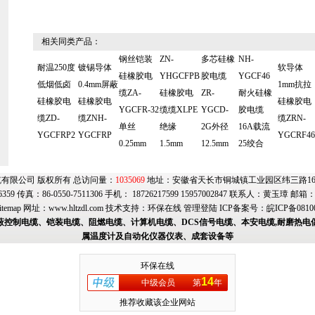
相关同类产品：
钢丝铠装
ZN-
多芯硅橡
NH-
耐温250度
镀锡导体
软导体
硅橡胶电
YHGCFPB
胶电缆
YGCF46
低烟低卤
0.4mm屏蔽
1mm抗拉
缆ZA-
硅橡胶电
ZR-
耐火硅橡
硅橡胶电
硅橡胶电
硅橡胶电
YGCFR-32
缆缆XLPE
YGCD-
胶电缆
缆ZD-
缆ZNH-
缆ZRN-
单丝
绝缘
2G外径
16A载流
YGCFRP2
YGCFRP
YGCRF46
0.25mm
1.5mm
12.5mm
25绞合
有限公司 版权所有 总访问量：
1035069
地址：安徽省天长市铜城镇工业园区纬三路169号
6359 传真：86-0550-7511306 手机： 18726217599 15957002847 联系人：黄玉璋 邮箱
itemap
网址：
www.hltzdl.com
技术支持：
环保在线
管理登陆
ICP备案号：
皖ICP备0810
蔽控制电缆、铠装电缆、阻燃电缆、计算机电缆、DCS信号电缆、本安电缆,耐磨热电
属温度计及自动化仪器仪表、成套设备等
环保在线
14
中级会员
第
年
推荐收藏该企业网站