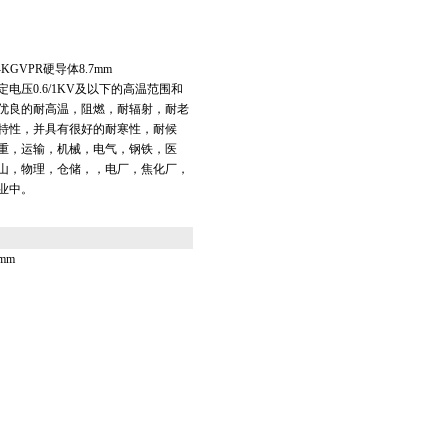
GVPR硬导体8.7mm
电压0.6/1KV及以下的高温范围和
优良的耐高温，阻燃，耐辐射，耐老
特性，并具有很好的耐寒性，耐候
重，运输，机械，电气，钢铁，医
山，物理，仓储，，电厂，焦化厂，
业中。