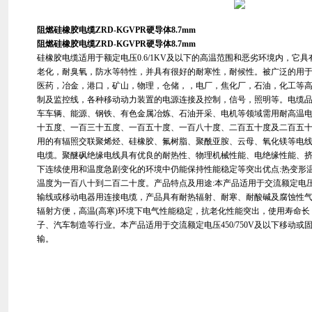
阻燃硅橡胶电缆ZRD-KGVPR硬导体8.7mm
阻燃硅橡胶电缆ZRD-KGVPR硬导体8.7mm
硅橡胶电缆适用于额定电压0.6/1KV及以下的高温范围和恶劣环境内，它
老化，耐臭氧，防水等特性，并具有很好的耐寒性，耐候性。被广泛的用
医药，冶金，港口，矿山，物理，仓储，，电厂，焦化厂，石油，化工等
制及监控线，各种移动动力装置的电源连接及控制，信号，照明等。电缆品
车车辆、能源、钢铁、有色金属冶炼、石油开采、电机等领域需用耐高温
十五度、一百三十五度、一百五十度、一百八十度、二百五十度及二百五
用的有辐照交联聚烯烃、硅橡胶、氟树脂、聚酰亚胺、云母、氧化镁等电
电缆。聚醚砜绝缘电线具有优良的耐热性、物理机械性能、电绝缘性能、
下连续使用和温度急剧变化的环境中仍能保持性能稳定等突出优点:热变形
温度为一百八十到二百二十度。产品特点及用途:本产品适用于交流额定电压0
输线或移动电器用连接电缆，产品具有耐热辐射、耐寒、耐酸碱及腐蚀性
辐射方便，高温(高寒)环境下电气性能稳定，抗老化性能突出，使用寿命
子、汽车制造等行业。本产品适用于交流额定电压450/750V及以下移动
输。