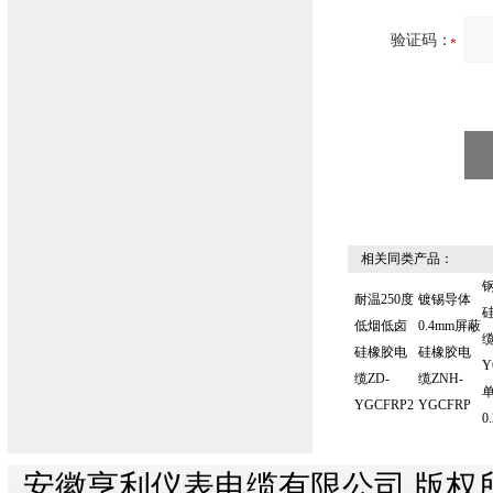
验证码：
相关同类产品：
耐温250度
镀锡导体
低烟低卤
0.4mm屏蔽
缆
硅橡胶电
硅橡胶电
Y
缆ZD-
缆ZNH-
YGCFRP2
YGCFRP
0
安徽亨利仪表电缆有限公司 版权