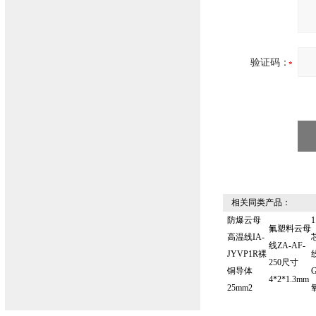
验证码：
相关同类产品：
防爆云母
氟塑料云母
高温线IA-
线ZA-AF-
JYVP1R裸
250尺寸
铜导体
4*2*1.3mm
25mm2