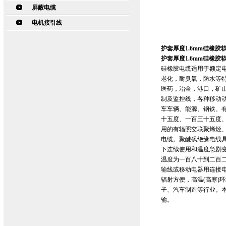
屏蔽电缆
电机接引线
护套厚度1.6mm硅橡胶软电
护套厚度1.6mm硅橡胶软电
硅橡胶电缆适用于额定电
老化，耐臭氧，防水等
医药，冶金，港口，矿
制及监控线，各种移动
车车辆、能源、钢铁、
十五度、一百三十五度
用的有辐照交联聚烯烃
电缆。聚醚砜绝缘电线
下连续使用和温度急剧
温度为一百八十到二百二
输线或移动电器用连接
辐射方便，高温(高寒)
子、汽车制造等行业。本
输。