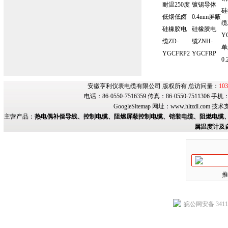
耐温250度
镀锡导体
硅
低烟低卤
0.4mm屏蔽
缆
硅橡胶电
硅橡胶电
Y
缆ZD-
缆ZNH-
单
YGCFRP2
YGCFRP
0.
安徽亨利仪表电缆有限公司 版权所有 总访问量：
103
电话：86-0550-7516359 传真：86-0550-7511306 手
GoogleSitemap
网址：
www.hltzdl.com
技术
主营产品：
热电偶补偿导线、控制电缆、阻燃屏蔽控制电缆、铠装电缆、阻燃电缆、
属温度计及
推
皖公网安备 34118