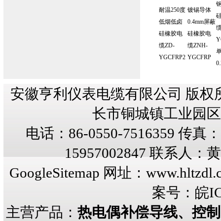
耐温250度
镀锡导体
低烟低卤
0.4mm屏蔽
缆
硅橡胶电
硅橡胶电
Y
缆ZD-
缆ZNH-
YGCFRP2
YGCFRP
0
安徽亨利仪表电缆有限公司 版权
长市铜城镇工业园区纬三
电话：86-0550-7516359 传真：8
15957002847 联系人
GoogleSitemap
网址：
www.hltzdl.
案号：
皖IC
主营产品：
热电偶补偿导线、控制