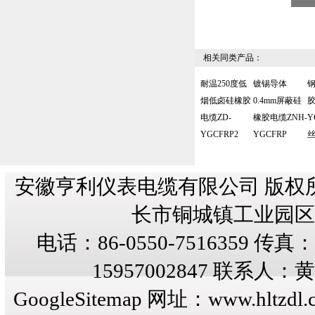
相关同类产品：
耐温250度低
镀锡导体
烟低卤硅橡胶
0.4mm屏蔽硅
胶
电缆ZD-
橡胶电缆ZNH-
Y
YGCFRP2
YGCFRP
丝
安徽亨利仪表电缆有限公司 版权
长市铜城镇工业园区纬三
电话：86-0550-7516359 传真：8
15957002847 联系人
GoogleSitemap
网址：
www.hltzdl.