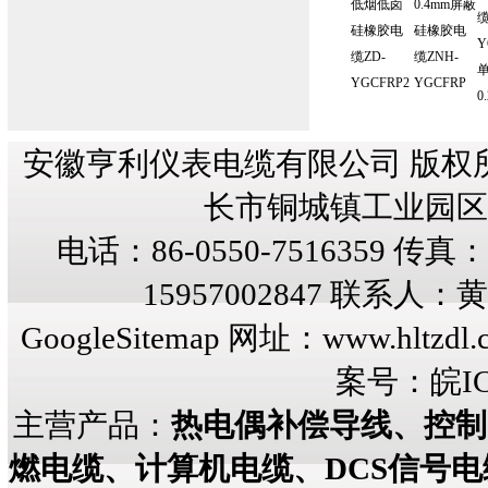
低烟低卤
0.4mm屏蔽
缆
硅橡胶电
硅橡胶电
Y
缆ZD-
缆ZNH-
YGCFRP2
YGCFRP
0
安徽亨利仪表电缆有限公司 版权
长市铜城镇工业园区纬三
电话：86-0550-7516359 传真：8
15957002847 联系人
GoogleSitemap
网址：
www.hltzdl.
案号：
皖IC
主营产品：
热电偶补偿导线、控制
燃电缆、计算机电缆、DCS信号