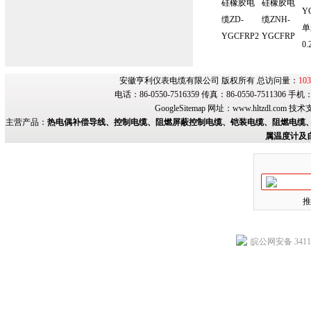
硅橡胶电
硅橡胶电
Y
缆ZD-
缆ZNH-
单
YGCFRP2
YGCFRP
0.
安徽亨利仪表电缆有限公司 版权所有 总访问量：
103
电话：86-0550-7516359 传真：86-0550-7511306 手
GoogleSitemap
网址：
www.hltzdl.com
技术
主营产品：
热电偶补偿导线、控制电缆、阻燃屏蔽控制电缆、铠装电缆、阻燃电缆、
属温度计及
推
皖公网安备 34118