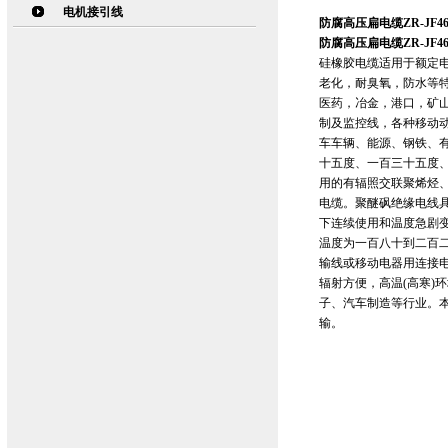
电机接引线
防腐高压扁电缆ZR-JF4
防腐高压扁电缆ZR-JF4
硅橡胶电缆适用于额定电
老化，耐臭氧，防水等
医药，冶金，港口，矿
制及监控线，各种移动
车车辆、能源、钢铁、
十五度、一百三十五度
用的有辐照交联聚烯烃
电缆。聚醚砜绝缘电线
下连续使用和温度急剧
温度为一百八十到二百二
输线或移动电器用连接
辐射方便，高温(高寒)
子、汽车制造等行业。本
输。