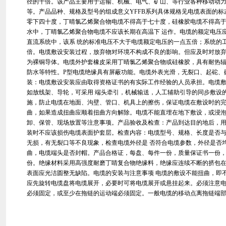
径的十倍。该产品主要用于运输、机械、电气、矿山、等行业各种移动动
等。产品品种、规格及型号的组成意义YFFB系列具体规格见电缆表面的
零下四十度，丁晴氯乙烯聚合物电缆不得高于七十度，硅橡胶电缆不得高
水中，丁晴氯乙烯聚合物电缆不应该长期在高温下 运作。电缆的额定电压
直流系统中，该系 统的标准电压不大于电缆额定电压的一点五倍；系统的
倍。电缆敷设安装过程，放弃物对环境不构成不良的影响。但应及时对放弃
为裸铜导体。电缆外护套橡皮采用丁晴氯乙烯聚合物或硅橡胶，具有耐热辐
防水等特性。P型电缆绝缘具有屏蔽功能。电缆外表光滑，无裂口、起砣、
装：电缆敷设安装应由取得资格证书的有实际工作经验的人员承担。电缆
如放线架、导轮，可采用 端头牵引，机械输送，人工辅助引导的同步敷设
施，防止电缆在地面、沟壁、管口、机具上的擦伤，保证电缆在敷设时的
曲，如果造成扭曲应顺着扭曲方向解除。电缆不能直埋在地下敷设，或浸
卸、保管、现场放置等注意事项。产品验收及检查：产品到达目的地后，
装时不应该损伤电缆表面护套层。检查内容：电缆型号、规格、长度是否
无损，有无裂口等不良现象，检查电缆外径是 否符合电缆参数，外径是否
曲，电缆端头是否封帽。产品合格证，每盘、每件一份，质量保证书一份
份。绝缘材料采用高强度耐磨丁睛复合物绝缘料，绝缘应连续不断的挤包
表面应光洁圆整无缺陷。电缆的安装与注意事项 电缆的敷设不能扭曲，即
应先旋转电缆盘将电缆展开，必要时可将电缆展开或悬挂起来。必须注意
必须固定，或至少在拖链的运动端必须固定。一般电缆的移动点离拖链端