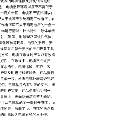
力装置的电源连接及控制信号照明
标志。电缆敷设环境温度应不得低于
于一百八十度。电缆不应该长期放在
应大于或等于系统额定工作电压，在
工作电压应不大于额定电压的一点一
 物进行清理。技术特性：导体单线
射、耐 寒、耐酸碱及腐蚀性气体、
硫化胶粒等现象。电缆的敷设、安
敷设应采用符合要求的专用设备工具
的方式。电缆在敷设时应采取有效措
完好性。在敷设中，电缆不允许扭
泡在水沟中。电缆运输、贮存、装
用户应及时进行检查验收。产品拆包
与货单一致。检查电缆外表是否完好
均匀。电缆盘是否有明显的变形、扭
，若用户需要，产品使用说明书一
在导体上，表面应光洁圆整无缺陷。
不可从电缆盘的某一端解开电缆，而
电缆的最小弯曲半径。电缆的两点都
部的距离应为电缆直径的三十倍。