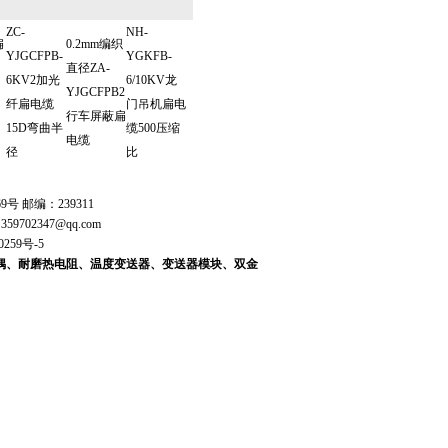
ZC-
NH-
扁
0.2mm编织
YJGCFPB-
YGKFB-
直径ZA-
6KV2加光
6/10KV龙
YJGCFPB2
纤扁电缆
门吊机扁电
行车屏蔽扁
15D弯曲半
缆500压缩
电缆
径
比
 邮编：239311
：
359702347@qq.com
0259号-5
偶、耐磨热电阻、温度变送器、变送器模块、双金