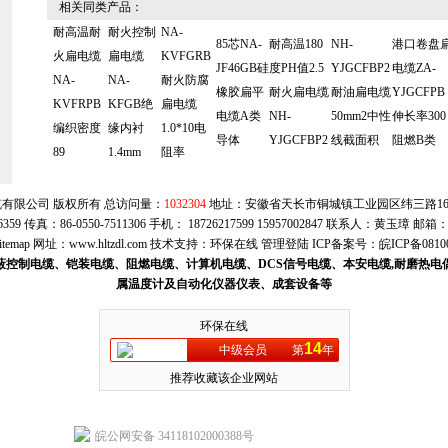
相关同类产品：
耐高温耐
耐火控制
NA-
85芯NA-
耐高温180
NH-
港口卷盘
火扁电缆
扁电缆
KVFGRB
JF46GB硅
度PH值2.5
YJGCFBP2
电缆ZA-
NA-
NA-
耐火防腐
橡胶扁平
耐火扁电缆
耐油扁电缆
YJGCFPB
KVFRPB
KFGB绝
扁电缆
电缆A类
NH-
50mm2中性
伸长率300
编织密度
缘内衬
1.0*10电
导体
YJGCFBP2
线截面积
阻燃B类
89
1.4mm
阻率
有限公司 版权所有 总访问量：
1032304
地址：安徽省天长市铜城镇工业园区纬三路169号
6359 传真：86-0550-7511306 手机： 18726217599 15957002847 联系人：黄玉璋 邮箱
itemap
网址：
www.hltzdl.com
技术支持：
环保在线
管理登陆
ICP备案号：
皖ICP备0810
蔽控制电缆、铠装电缆、阻燃电缆、计算机电缆、DCS信号电缆、本安电缆,耐磨热电
属温度计及自动化仪器仪表、成套设备等
环保在线
14
中级会员
第
年
推荐收藏该企业网站
皖公网安备 34118102000388号