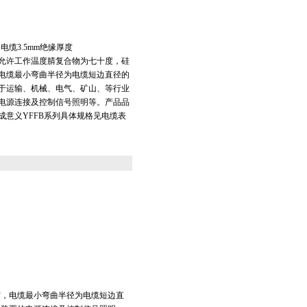
扁电缆3.5mm绝缘厚度
允许工作温度腈复合物为七十度，硅
电缆最小弯曲半径为电缆短边直径的
于运输、机械、电气、矿山、等行业
电源连接及控制信号照明等。产品品
成意义YFFB系列具体规格见电缆表
度，电缆最小弯曲半径为电缆短边直