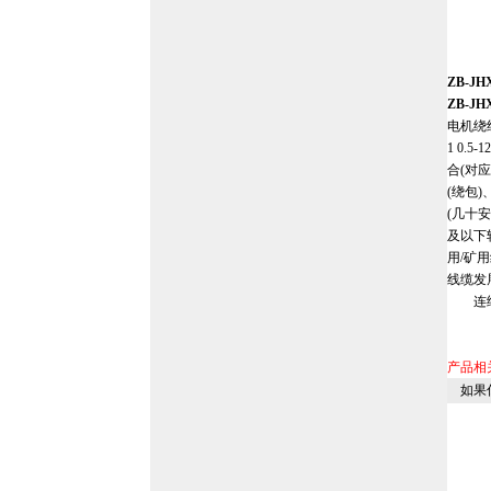
ZB-J
ZB-J
电机绕组引
1 0.
合(对
(绕包
(几十
及以下
用/矿
线缆发
连续运
产品相
如果