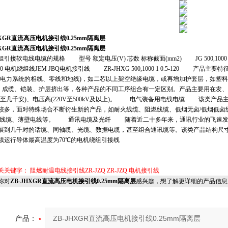
HXGR直流高压电机接引线0.25mm隔离层
HXGR直流高压电机接引线0.25mm隔离层
接软电线电缆的规格 型号 额定电压(V) 芯数 标称截面(mm2) JG 500,1000 1 0.5-120
5-120 电机绕组线JEM JBQ电机接引线 ZR-JHXG 500,1000 1 0.5-12
应电力系统的相线、零线和地线)，如二芯以上架空绝缘电缆，或再增加护套层，如塑
)、成缆、铠装、护层挤出等，各种产品的不同工序组合有一定区别。产品主要用在发
安至几千安)、电压高(220V至500kV及以上)。 电气装备用电线电缆 该类产品
较多，面对特殊场合不断衍生新的产品，如耐火线缆、阻燃线缆、低烟无卤/低烟低卤线缆
用线缆、薄壁电线等。 通讯电缆及光纤 随着近二十多年来，通讯行业的飞速发
展到几千对的话缆、同轴缆、光缆、数据电缆，甚至组合通讯缆等。该类产品结构尺
行导体最高温度为70℃的电机绕组引接线
关关键字：
阻燃耐温电线接引线ZR-JZQ
ZR-JZQ
电机接引线
你对
ZB-JHXGR直流高压电机接引线0.25mm隔离层
感兴趣，想了解更详细的产品信息
产品：