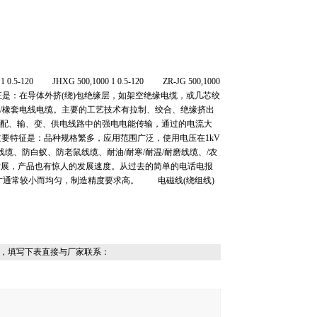
 JHXG 500,1000 1 0.5-120 ZR-JG 500,1000
0 产品主要特征是：在导体外挤(绕)包绝缘层，如架空绝缘电缆，或几芯绞
料/橡套电线电缆。主要的工艺技术有拉制、绞合、绝缘挤出
、配、输、变、供电线路中的强电电能传输，通过的电流大
主要特征是：品种规格繁多，应用范围广泛，使用电压在1kV
、防白蚁、防老鼠线缆、耐油/耐寒/耐温/耐磨线缆、/农
展，产品也有惊人的发展速度。从过去的简单的电话电报
寸通常较小而均匀，制造精度要求高。 电磁线(绕组线)
，填写下表直接与厂家联系：