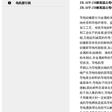
ZR-AFP-250耐高温云
电机接引线
ZR-AFP-250耐高温云
导电硅橡胶分为金属粉末
纳米管和导电纤维等。
加工工艺。传统导电材料
和工业生产的发展,航空
能,又能起到减震的作用
硅橡胶具有良好的耐热
硅橡胶导电性能较差,加
金属粉末(如银粉、镍粉
粉末相比,非金属材料的
究状况。导电机理
早期认为导电聚合物的
物产生导电性能的原理
导电复合材料的导电性
缘基体中,导电粒子间没
接触,因此材料呈基体自
粒子加入量的增大,导电
子用量增大到一定程度时
成的导电网络是提高导
导电通路理论虽然可以解