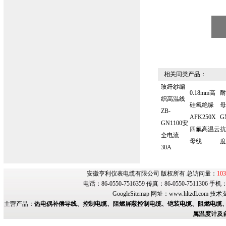
相关同类产品：
玻纤纱编
0.18mm高
耐
织高温线
硅氧绝缘
母
ZB-
AFK250X
G
GN1100安
四氟高温云
抗
全电流
母线
度
30A
安徽亨利仪表电缆有限公司 版权所有 总访问量：
103
电话：86-0550-7516359 传真：86-0550-7511306 手
GoogleSitemap
网址：
www.hltzdl.com
技术
主营产品：
热电偶补偿导线、控制电缆、阻燃屏蔽控制电缆、铠装电缆、阻燃电缆、
属温度计及