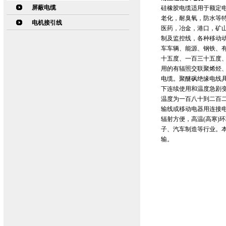
屏蔽电缆
硅橡胶电缆适用于额定电
老化，耐臭氧，防水等
电机接引线
医药，冶金，港口，矿
制及监控线，各种移动
车车辆、能源、钢铁、
十五度、一百三十五度
用的有辐照交联聚烯烃
电缆。聚醚砜绝缘电线
下连续使用和温度急剧
温度为一百八十到二百二
输线或移动电器用连接
辐射方便，高温(高寒)
子、汽车制造等行业。本
输。