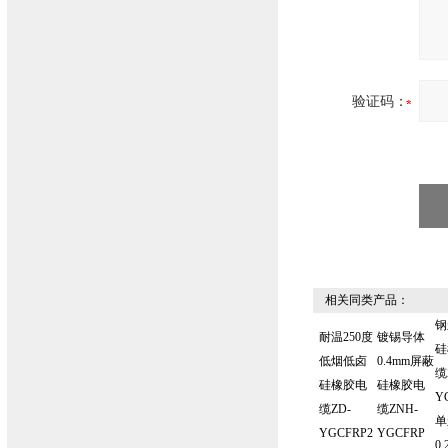
验证码：
相关同类产品：
钢
耐温250度
镀锡导体
硅
低烟低卤
0.4mm屏蔽
缆
硅橡胶电
硅橡胶电
Y
缆ZD-
缆ZNH-
单
YGCFRP2
YGCFRP
0.