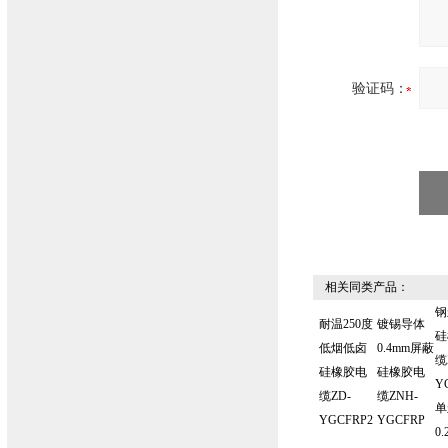
验证码：
相关同类产品：
钢
耐温250度
镀锡导体
硅
低烟低卤
0.4mm屏蔽
缆
硅橡胶电
硅橡胶电
Y
缆ZD-
缆ZNH-
单
YGCFRP2
YGCFRP
0.