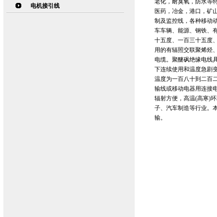
老化，耐臭氧，防水等
电机接引线
医药，冶金，港口，矿
制及监控线，各种移动
车车辆、能源、钢铁、
十五度、一百三十五度
用的有辐照交联聚烯烃
电缆。聚醚砜绝缘电线
下连续使用和温度急剧
温度为一百八十到二百二
输线或移动电器用连接
辐射方便，高温(高寒)
子、汽车制造等行业。本
输。