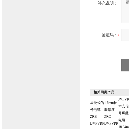
补充说明：
验证码：
相关同类产品：
JVPV
星绞式信
1.6mm护
本安信
号电缆
套厚度
号屏蔽
ZRB-
ZRC-
电缆
IJVPVRP
IJVPVPR
18.84