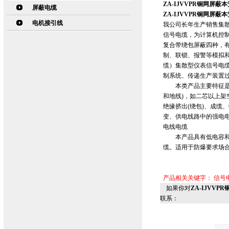
ZA-IJVVPR铜网屏蔽
屏蔽电缆
ZA-IJVVPR铜网屏蔽
电机接引线
我公司长年生产销售集
信号电缆，为计算机控
复合带绕包屏蔽四种，
制、联锁、报警等模拟
缆）集散型仪表信号电
制系统、传递生产装置
本类产品主要特征是：
和地线)，如二芯以上架
绝缘挤出(绕包)、成缆
变、供电线路中的强电电能
电线电缆
本产品具有低电容和低
缆。适用于防爆要求场
产品相关关键字：
信号
如果你对
ZA-IJVV
联系：