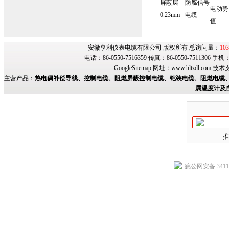
屏蔽层
防腐信号
电动势
0.23mm
电缆
值
安徽亨利仪表电缆有限公司 版权所有 总访问量：
103
电话：86-0550-7516359 传真：86-0550-7511306 手
GoogleSitemap
网址：
www.hltzdl.com
技术
主营产品：
热电偶补偿导线、控制电缆、阻燃屏蔽控制电缆、铠装电缆、阻燃电缆、
属温度计及
推
皖公网安备 34118