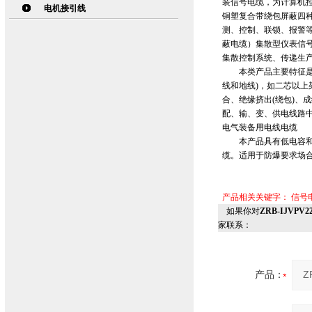
装信号电缆，为计算机
电机接引线
铜塑复合带绕包屏蔽四
测、控制、联锁、报警
蔽电缆）集散型仪表信号
集散控制系统、传递生
本类产品主要特征是：
线和地线)，如二芯以上
合、绝缘挤出(绕包)、
配、输、变、供电线路中的
电气装备用电线电缆
本产品具有低电容和低
缆。适用于防爆要求场
产品相关关键字：
信号
如果你对
ZRB-IJVP
家联系：
产品：