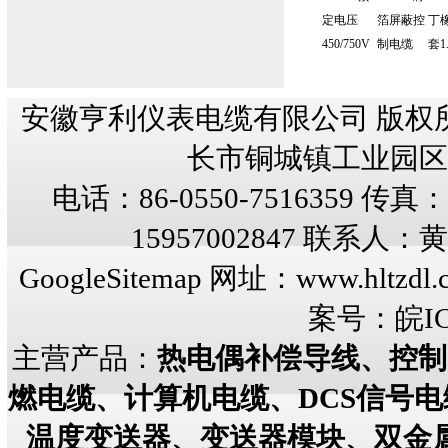
定电压
箔屏蔽控
丁
450/750V
制电缆
套1
安徽亨利仪表电缆有限公司 版权
长市铜城镇工业园区纬三
电话：86-0550-7516359 传真：8
15957002847 联系人
GoogleSitemap
网址：
www.hltzdl.
案号：
皖IC
主营产品：
热电偶补偿导线、控制
燃电缆、计算机电缆、DCS信号
温度变送器、变送器模块、双金