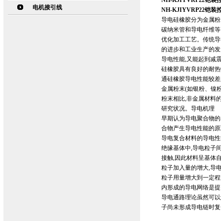
NH-KJIYVRP22铠
电机接引线
NH-KJIYVRP22铠
导电硅橡胶分为金属粉
碳纳米管和导电纤维等
优化加工工艺。传统导
的进步和工业生产的发
导电性能,又能起到减
硅橡胶具有良好的耐热
通硅橡胶导电性能较差
金属粉末(如银粉、镍
粉末相比,非金属材料
研究状况。导电机理
早期认为导电聚合物的
合物产生导电性能的原
导电复合材料的导电性
绝缘基体中,导电粒子
接触,因此材料呈基体
粒子加入量的增大,导
粒子用量增大到一定程
内形成的导电网络是提
导电通路理论虽然可以
子尚未形成导电链时复