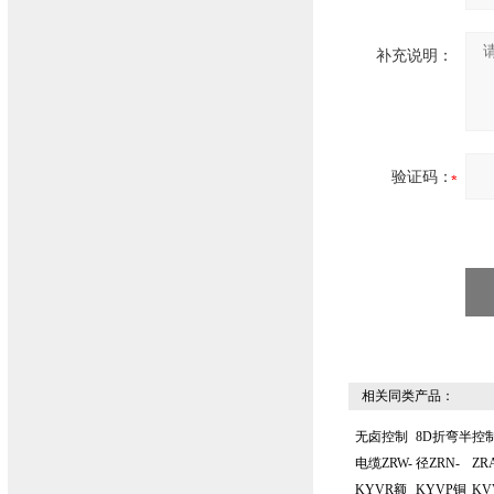
补充说明：
验证码：
相关同类产品：
无卤控制
8D折弯半
控
电缆ZRW-
径ZRN-
ZR
KYVR额
KYVP铜
KV