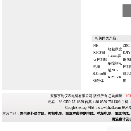
相关同类产品：
NH-
ZRC-
绕包厚度
KJCP耐
KJIY
1.4mm屏
火控制软
铜箔
蔽控制电
电缆
控制
缆NH-
0.8mm镀
耐温1
KIYPVR
锌导体
度
安徽亨利仪表电缆有限公司 版权所有 总访问量：
103
电话：86-0550-7516359 传真：86-0550-7511306 手
GoogleSitemap
网址：
www.hltzdl.com
技术
主营产品：
热电偶补偿导线、控制电缆、阻燃屏蔽控制电缆、铠装电缆、阻燃电缆、
属温度计及