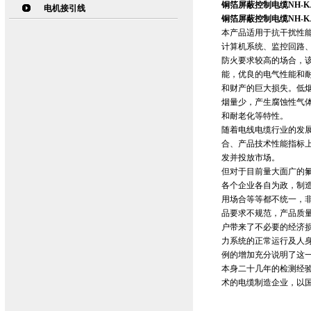
铜箔屏蔽控制电缆NH-KJI
电机接引线
铜箔屏蔽控制电缆NH-KJI
本产品适用于抗干扰性
计算机系统、监控回路
防火要求较高的场合，
能，优良的电气性能和
和财产的巨大损失。低
烟量少，产生腐蚀性气
和耐老化等特性。
随着电线电缆行业的发展
合、产品技术性能指标
发并投放市场。
但对于目前量大面广的
各个企业各自为政，制
用场合等等都不统一，
品要求不规范，产品质
户带来了不必要的经济
力系统的正常运行及人
例的增加充分说明了这
本身二十几年的检测经
术的电缆制造企业，以