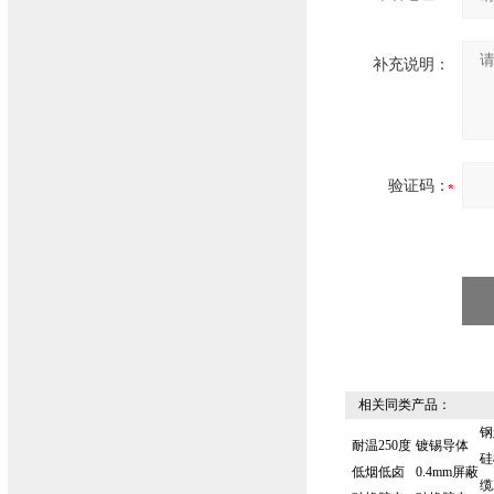
补充说明：
验证码：
相关同类产品：
钢
耐温250度
镀锡导体
硅
低烟低卤
0.4mm屏蔽
缆