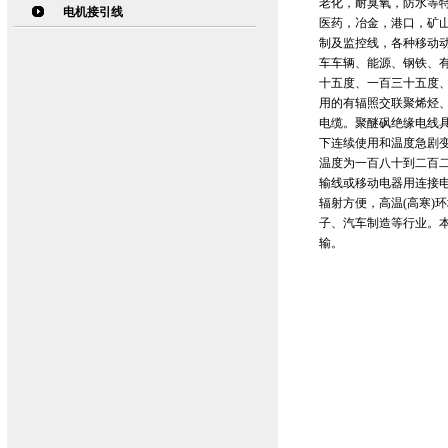
老化，耐臭氧，防水等
电机接引线
医药，冶金，港口，矿
制及监控线，各种移动
车车辆、能源、钢铁、
十五度、一百三十五度
用的有辐照交联聚烯烃
电缆。聚醚砜绝缘电线
下连续使用和温度急剧
温度为一百八十到二百二
输线或移动电器用连接
辐射方便，高温(高寒)
子、汽车制造等行业。本
输。