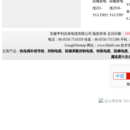
硅橡胶电
硅橡胶电
Y
缆ZD-
缆ZNH-
单
YGCFRP2
YGCFRP
0.
安徽亨利仪表电缆有限公司 版权所有 总访问量：
103
电话：86-0550-7516359 传真：86-0550-7511306 手
GoogleSitemap
网址：
www.hltzdl.com
技术
主营产品：
热电偶补偿导线、控制电缆、阻燃屏蔽控制电缆、铠装电缆、阻燃电缆、
属温度计及
推
皖公网安备 34118