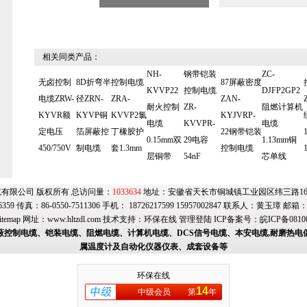
相关同类产品：
NH-
钢带铠装
ZC-
无卤控制
8D折弯半
控制电缆
87屏蔽密度
KVVP22
控制电缆
DJFP2GP2
电缆ZRW-
径ZRN-
ZRA-
ZAN-
耐火控制
ZR-
阻燃计算机
KYVR额
KYVP铜
KVVP2氯
KYJVRP-
电缆
KVVPR-
电缆
定电压
箔屏蔽控
丁橡胶护
22钢带铠装
0.15mm双
29电容
1.13mm铜
450/750V
制电缆
套1.3mm
控制电缆
层铜带
54nF
芯单线
有限公司 版权所有 总访问量：
1033634
地址：安徽省天长市铜城镇工业园区纬三路169号
6359 传真：86-0550-7511306 手机： 18726217599 15957002847 联系人：黄玉璋 邮箱
itemap
网址：
www.hltzdl.com
技术支持：
环保在线
管理登陆
ICP备案号：
皖ICP备0810
蔽控制电缆、铠装电缆、阻燃电缆、计算机电缆、DCS信号电缆、本安电缆,耐磨热电
属温度计及自动化仪器仪表、成套设备等
环保在线
14
中级会员
第
年