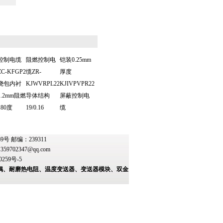
控制电缆
阻燃控制电
铠装0.25mm
ZC-KFGP2
缆ZR-
厚度
绕包内衬
KJWVRPL22
KJIVPVPR22
1.2mm阻燃
导体结构
屏蔽控制电
180度
19/0.16
缆
 邮编：239311
：
359702347@qq.com
0259号-5
偶、耐磨热电阻、温度变送器、变送器模块、双金