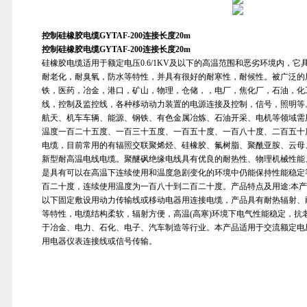
控制硅橡胶电缆GYTAF-200连接长度20m
控制硅橡胶电缆GYTAF-200连接长度20m
硅橡胶电缆适用于额定电压0.6/1KV及以下的高温范围和恶劣环境内，
耐老化，耐臭氧，防水等特性，并具有很好的耐寒性，耐候性。被广泛的
铁，医药，冶金，港口，矿山，物理，仓储，，电厂，焦化厂，石油，化
线，控制及监控线，各种移动动力装置的电源连接及控制，信号，照明等
航天、机车车辆、能源、钢铁、有色金属冶炼、石油开采、电机等领域需
温度一百二十五度、一百三十五度、一百五十度、一百八十度、二百五十
电缆，目前常用的有辐照交联聚烯烃、硅橡胶、氟树脂、聚酰亚胺、云母
新型耐高温电线电缆。聚醚砜绝缘电线具有优良的耐热性、物理机械性能
是具有可以在高温下连续使用和温度急剧变化的环境中仍能保持性能稳定
百二十度，连续使用温度为一百八十到二百二十度。产品特点及用途:本产品适
以下固定敷设用动力传输线或移动电器用连接电缆，产品具有耐热辐射、
等特性，电缆结构柔软，辐射方便，高温(高寒)环境下电气性能稳定，抗
于冶金、电力、石化、电子、汽车制造等行业。本产品适用于交流额定电压45
用电器仪表连接线或信号传输。