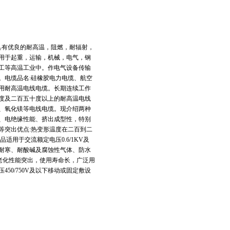
它具有优良的耐高温，阻燃，耐辐射，
用于起重，运输，机械，电气，钢
工等高温工业中。作电气设备传输
。电缆品名:硅橡胶电力电缆、航空
用耐高温电线电缆。长期连续工作
度及二百五十度以上的耐高温电线
、氧化镁等电线电缆。现介绍两种
、电绝缘性能、挤出成型性，特别
等突出优点:热变形温度在二百到二
用于交流额定电压0.6/1KV及
耐寒、耐酸碱及腐蚀性气体、防水
老化性能突出，使用寿命长，广泛用
0/750V及以下移动或固定敷设