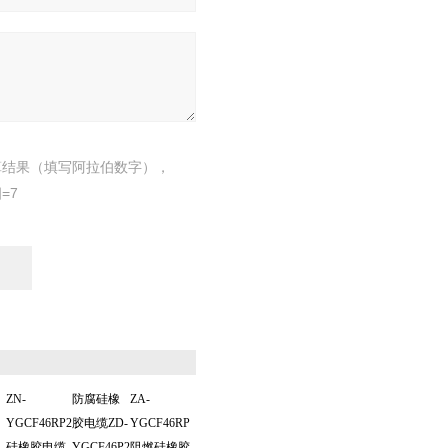
算结果（填写阿拉伯数字），
=7
ZN-
防腐硅橡
ZA-
YGCF46RP2
胶电缆ZD-
YGCF46RP
硅橡胶电缆
YGCF46P2
阻燃硅橡胶