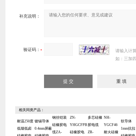
补充说明：
验证码：
请输入计
如：三加四
相关同类产品：
钢丝铠装
ZN-
多芯硅橡
NH-
耐温250度
镀锡导体
软导体
硅橡胶电
YHGCFPB
胶电缆
YGCF46
低烟低卤
0.4mm屏蔽
1mm抗拉
缆ZA-
硅橡胶电
ZR-
耐火硅橡
硅橡胶电
硅橡胶电
硅橡胶电