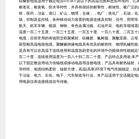
硅橡胶电缆适用于额定电压0.6/1KV及以下的高温范围和恶劣环境内，
耐老化，耐臭氧，防水等特性，并具有很好的耐寒性，耐候性。被广泛的
铁，医药，冶金，港口，矿山，物理，仓储，，电厂，焦化厂，石油，化
线，控制及监控线，各种移动动力装置的电源连接及控制，信号，照明等
航天、机车车辆、能源、钢铁、有色金属冶炼、石油开采、电机等领域需
温度一百二十五度、一百三十五度、一百五十度、一百八十度、二百五十
电缆，目前常用的有辐照交联聚烯烃、硅橡胶、氟树脂、聚酰亚胺、云母
新型耐高温电线电缆。聚醚砜绝缘电线具有优良的耐热性、物理机械性能
是具有可以在高温下连续使用和温度急剧变化的环境中仍能保持性能稳定
百二十度，连续使用温度为一百八十到二百二十度。产品特点及用途:本产品适
以下固定敷设用动力传输线或移动电器用连接电缆，产品具有耐热辐射、
等特性，电缆结构柔软，辐射方便，高温(高寒)环境下电气性能稳定，抗
于冶金、电力、石化、电子、汽车制造等行业。本产品适用于交流额定电压45
用电器仪表连接线或信号传输。