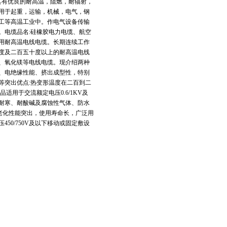
它具有优良的耐高温，阻燃，耐辐射，
用于起重，运输，机械，电气，钢
工等高温工业中。作电气设备传输
。电缆品名:硅橡胶电力电缆、航空
用耐高温电线电缆。长期连续工作
度及二百五十度以上的耐高温电线
、氧化镁等电线电缆。现介绍两种
、电绝缘性能、挤出成型性，特别
等突出优点:热变形温度在二百到二
用于交流额定电压0.6/1KV及
耐寒、耐酸碱及腐蚀性气体、防水
老化性能突出，使用寿命长，广泛用
0/750V及以下移动或固定敷设