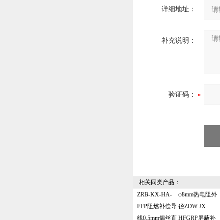
详细地址：
补充说明：
验证码：
相关同类产品：
ZRB-KX-HA-
φ8mm热电阻外
FFP阻燃补偿导
径ZDW-JX-
线0.5mm偶丝直
HFGRP屏蔽补