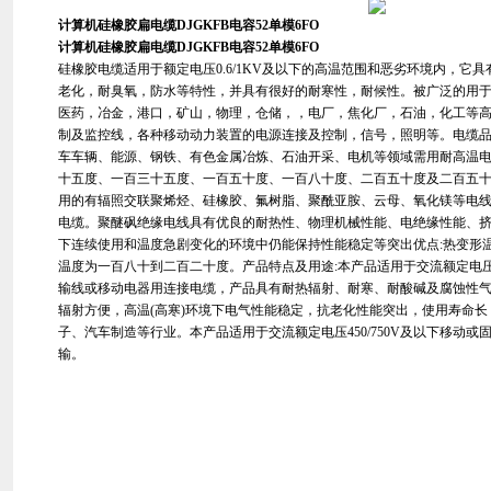
计算机硅橡胶扁电缆DJGKFB电容52单模6FO
计算机硅橡胶扁电缆DJGKFB电容52单模6FO
硅橡胶电缆适用于额定电压0.6/1KV及以下的高温范围和恶劣环境内，它
老化，耐臭氧，防水等特性，并具有很好的耐寒性，耐候性。被广泛的用
医药，冶金，港口，矿山，物理，仓储，，电厂，焦化厂，石油，化工等
制及监控线，各种移动动力装置的电源连接及控制，信号，照明等。电缆品
车车辆、能源、钢铁、有色金属冶炼、石油开采、电机等领域需用耐高温
十五度、一百三十五度、一百五十度、一百八十度、二百五十度及二百五
用的有辐照交联聚烯烃、硅橡胶、氟树脂、聚酰亚胺、云母、氧化镁等电
电缆。聚醚砜绝缘电线具有优良的耐热性、物理机械性能、电绝缘性能、
下连续使用和温度急剧变化的环境中仍能保持性能稳定等突出优点:热变形
温度为一百八十到二百二十度。产品特点及用途:本产品适用于交流额定电压0
输线或移动电器用连接电缆，产品具有耐热辐射、耐寒、耐酸碱及腐蚀性
辐射方便，高温(高寒)环境下电气性能稳定，抗老化性能突出，使用寿命
子、汽车制造等行业。本产品适用于交流额定电压450/750V及以下移动
输。