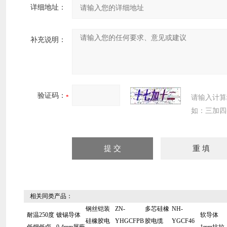
详细地址：
补充说明：
验证码：
请输入计算
如：三加四
相关同类产品：
钢丝铠装
ZN-
多芯硅橡
NH-
耐温250度
镀锡导体
软导体
硅橡胶电
YHGCFPB
胶电缆
YGCF46