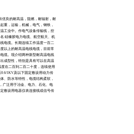
具有优良的耐高温，阻燃，耐辐射，耐
于起重，运输，机械，电气，钢铁，
高温工业中。作电气设备传输线，控
名:硅橡胶电力电缆、航空航天、机
电线电缆。长期连续工作温度一百二
十度以上的耐高温电线电缆，目前常
线电缆。现介绍两种新型耐高温电线
挤出成型性，特别是具有可以在高温
温度在二百到二百二十度，连续使用
.6/1KV及以下固定敷设用动力传
气体、防水等特性，电缆结构柔软，
长，广泛用于冶金、电力、石化、电
或固定敷设用电器仪表连接线或信号传