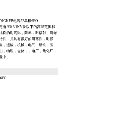
GKFB电容52单模6FO
电压0.6/1KV及以下的高温范围和
优良的耐高温，阻燃，耐辐射，耐老
特性，并具有很好的耐寒性，耐候
重，运输，机械，电气，钢铁，医
山，物理，仓储，，电厂，焦化厂，
业中。