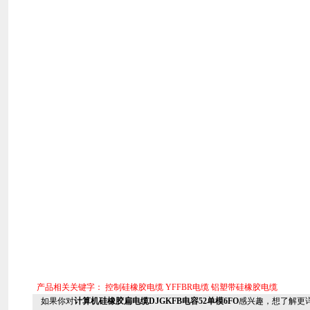
产品相关关键字：
控制硅橡胶电缆
YFFBR电缆
铝塑带硅橡胶电缆
如果你对
计算机硅橡胶扁电缆DJGKFB电容52单模6FO
感兴趣，想了解更