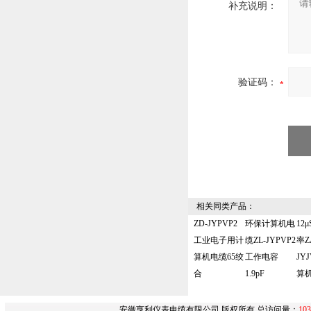
补充说明：
验证码：
相关同类产品：
ZD-JYPVP2
环保计算机电
12
工业电子用计
缆ZL-JYPVP2
率Z
算机电缆65绞
工作电容
JYJ
合
1.9pF
算
安徽亨利仪表电缆有限公司 版权所有 总访问量：
103