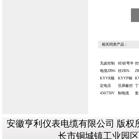
相关同类产品：
无卤控制
8D折弯半
控
电缆ZRW-
径ZRN-
Z
KYVR额
KYVP铜
K
定电压
箔屏蔽控
丁
450/750V
制电缆
套
安徽亨利仪表电缆有限公司 版权
长市铜城镇工业园区纬三