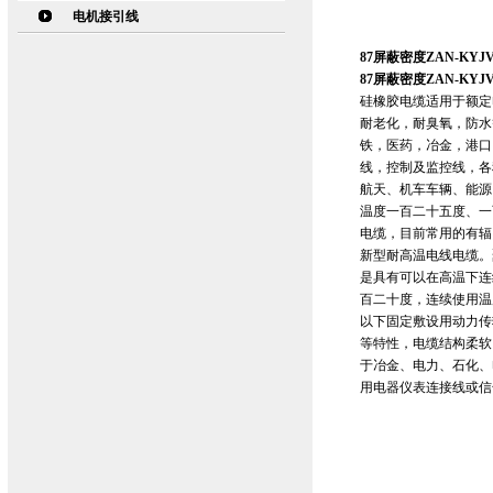
电机接引线
87屏蔽密度ZAN-KYJ
87屏蔽密度ZAN-KYJ
硅橡胶电缆适用于额定
耐老化，耐臭氧，防水
铁，医药，冶金，港口
线，控制及监控线，各
航天、机车车辆、能源
温度一百二十五度、一
电缆，目前常用的有辐
新型耐高温电线电缆。
是具有可以在高温下连
百二十度，连续使用温度
以下固定敷设用动力传
等特性，电缆结构柔软
于冶金、电力、石化、
用电器仪表连接线或信