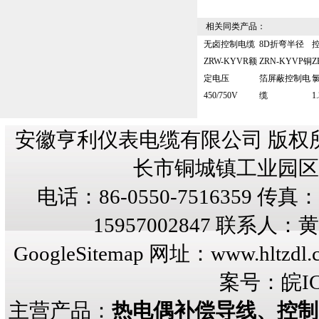
相关同类产品：
无卤控制电缆
8D折弯半径
ZRW-KYVR额
ZRN-KYVP铜
Z
定电压
箔屏蔽控制电
450/750V
缆
1
安徽亨利仪表电缆有限公司 版权
长市铜城镇工业园区纬三
电话：86-0550-7516359 传真：8
15957002847 联系人
GoogleSitemap
网址：
www.hltzdl.
案号：
皖IC
主营产品：
热电偶补偿导线、控制