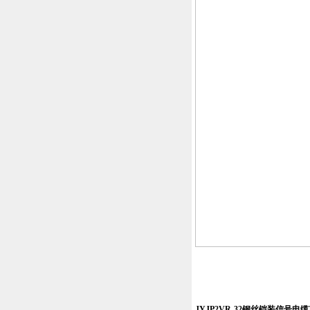
JYJP2VR-32钢丝铠装信号电缆30