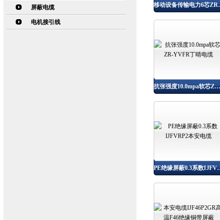
移动设备传输电
屏蔽电缆
电机接引线
抗张强度10.0mpa软芯ZR-YVFR丁晴电
PE绝缘屏蔽0.3系数