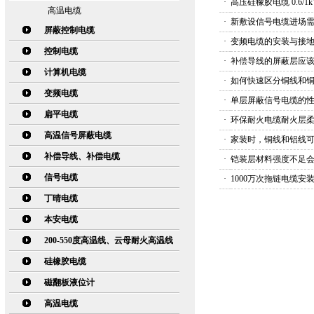
·
高压硅橡胶电缆 0.6/
高温电缆
·
新敷设信号电缆进场
屏蔽控制电缆
·
变频电缆的安装与接
控制电缆
·
补偿导线的屏蔽层应
计算机电缆
·
如何快速区分铜线和
变频电缆
·
单层屏蔽信号电缆的
扁平电缆
·
环保耐火电缆耐火层
高温信号屏蔽电缆
·
家装时，铜线和铝线
补偿导线、补偿电缆
·
铠装层材料强度不足
信号电缆
·
1000万次拖链电缆安
丁晴电缆
本安电缆
200-550度高温线、云母耐火高温线
硅橡胶电缆
磁翻板液位计
高温电缆