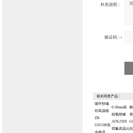
补充说明：
验证码：
相关同类产品：
玻纤纱编
0.18mm高
耐
织高温线
硅氧绝缘
母
ZB-
AFK250X
G
GN1100安
四氟高温云
抗
全电流