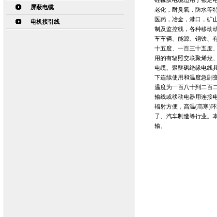
硅橡胶电缆适用于额定电
屏蔽电缆
老化，耐臭氧，防水等
医药，冶金，港口，矿
电机接引线
制及监控线，各种移动
车车辆、能源、钢铁、
十五度、一百三十五度
用的有辐照交联聚烯烃
电缆。聚醚砜绝缘电线
下连续使用和温度急剧
温度为一百八十到二百二
输线或移动电器用连接
辐射方便，高温(高寒)
子、汽车制造等行业。本
输。