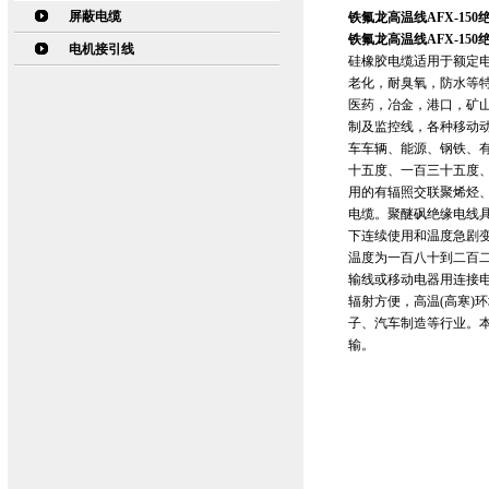
屏蔽电缆
铁氟龙高温线AFX-150绝
铁氟龙高温线AFX-150绝
电机接引线
硅橡胶电缆适用于额定电
老化，耐臭氧，防水等
医药，冶金，港口，矿
制及监控线，各种移动
车车辆、能源、钢铁、
十五度、一百三十五度
用的有辐照交联聚烯烃
电缆。聚醚砜绝缘电线
下连续使用和温度急剧
温度为一百八十到二百二
输线或移动电器用连接
辐射方便，高温(高寒)
子、汽车制造等行业。本
输。