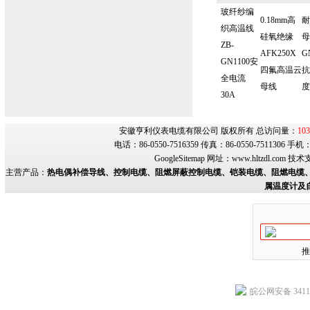
玻纤纱编
0.18mm高
耐
织高温线
硅氧绝缘
母
ZB-
AFK250X
G
GN1100安
四氟高温云
抗
全电流
母线
度
30A
安徽亨利仪表电缆有限公司 版权所有 总访问量：
103
电话：86-0550-7516359 传真：86-0550-7511306 手
GoogleSitemap
网址：
www.hltzdl.com
技术
主营产品：
热电偶补偿导线、控制电缆、阻燃屏蔽控制电缆、铠装电缆、阻燃电缆、
属温度计及
推
皖公网安备 34118