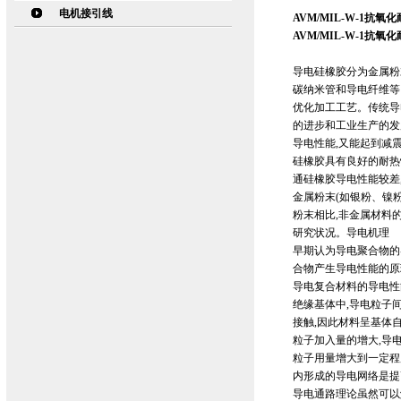
电机接引线
AVM/MIL-W-1抗
AVM/MIL-W-1抗
导电硅橡胶分为金属粉
碳纳米管和导电纤维等
优化加工工艺。传统导
的进步和工业生产的发
导电性能,又能起到减
硅橡胶具有良好的耐热
通硅橡胶导电性能较差
金属粉末(如银粉、镍
粉末相比,非金属材料
研究状况。导电机理
早期认为导电聚合物的
合物产生导电性能的原
导电复合材料的导电性
绝缘基体中,导电粒子
接触,因此材料呈基体
粒子加入量的增大,导
粒子用量增大到一定程
内形成的导电网络是提
导电通路理论虽然可以