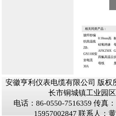
相关同类产品：
玻纤纱编
0.18mm高
织高温线
硅氧绝缘
母
ZB-
AFK250X
G
GN1100安
四氟高温云
全电流
母线
度
30A
安徽亨利仪表电缆有限公司 版权
长市铜城镇工业园区纬三
电话：86-0550-7516359 传真：8
15957002847 联系人