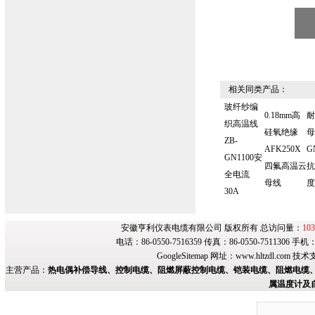
相关同类产品：
玻纤纱编
0.18mm高
耐
织高温线
硅氧绝缘
母
ZB-
AFK250X
G
GN1100安
四氟高温云
抗
全电流
母线
度
30A
安徽亨利仪表电缆有限公司 版权所有 总访问量：
103
电话：86-0550-7516359 传真：86-0550-7511306 手
GoogleSitemap
网址：
www.hltzdl.com
技术
主营产品：
热电偶补偿导线、控制电缆、阻燃屏蔽控制电缆、铠装电缆、阻燃电缆、
属温度计及