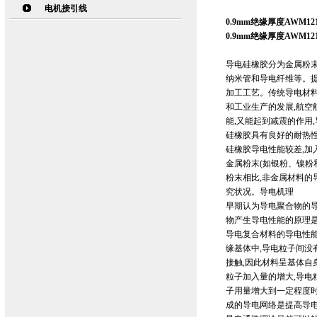
电机接引线
0.9mm绝缘厚度AWM1
0.9mm绝缘厚度AWM1
导电硅橡胶分为金属粉末
纳米管和导电纤维等。
加工工艺。传统导电材料
和工业生产的发展,航空
能,又能起到减震的作用
硅橡胶具有良好的耐热
硅橡胶导电性能较差,加
金属粉末(如银粉、镍粉
粉末相比,非金属材料的
究状况。导电机理
早期认为导电聚合物的
物产生导电性能的原理
导电复合材料的导电性
缘基体中,导电粒子间没
接触,因此材料呈基体自
粒子加入量的增大,导电
子用量增大到一定程度时
成的导电网络是提高导