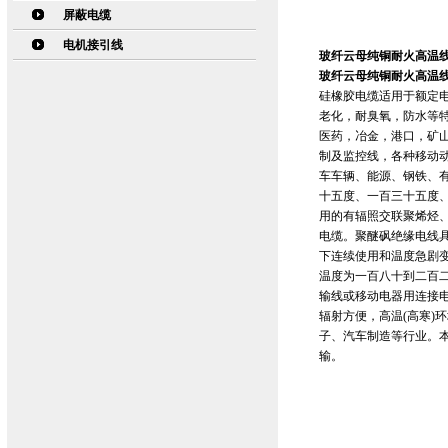
屏蔽电缆
电机接引线
玻纤云母纯铜耐火高温线687
玻纤云母纯铜耐火高温线687
硅橡胶电缆适用于额定电
老化，耐臭氧，防水等
医药，冶金，港口，矿
制及监控线，各种移动
车车辆、能源、钢铁、
十五度、一百三十五度
用的有辐照交联聚烯烃
电缆。聚醚砜绝缘电线
下连续使用和温度急剧
温度为一百八十到二百二
输线或移动电器用连接
辐射方便，高温(高寒)
子、汽车制造等行业。本
输。