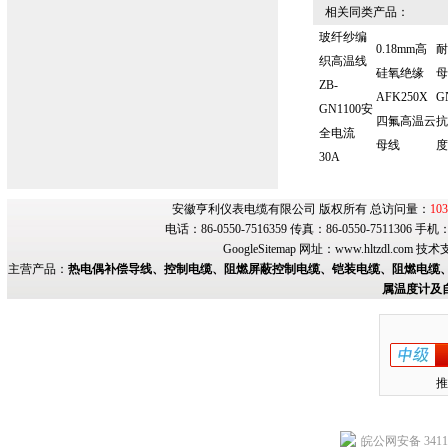
相关同类产品：
玻纤纱编
0.18mm高
耐
织高温线
硅氧绝缘
母
ZB-
AFK250X
G
GN1100安
四氟高温云
抗
全电流
母线
度
30A
安徽亨利仪表电缆有限公司 版权所有 总访问量：
103
电话：86-0550-7516359 传真：86-0550-7511306 手
GoogleSitemap
网址：
www.hltzdl.com
技术
主营产品：
热电偶补偿导线、控制电缆、阻燃屏蔽控制电缆、铠装电缆、阻燃电缆、
属温度计及
推
皖公网安备 34118