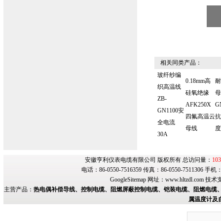
相关同类产品：
玻纤纱编
0.18mm高
耐
织高温线
硅氧绝缘
母
ZB-
AFK250X
G
GN1100安
四氟高温云
抗
全电流
母线
度
30A
安徽亨利仪表电缆有限公司 版权所有 总访问量：
103
电话：86-0550-7516359 传真：86-0550-7511306 手
GoogleSitemap
网址：
www.hltzdl.com
技术
主营产品：
热电偶补偿导线、控制电缆、阻燃屏蔽控制电缆、铠装电缆、阻燃电缆、
属温度计及