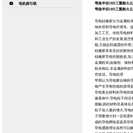
弯曲半径10D三重耐火云母
电机接引线
弯曲半径10D三重耐火云母
导电硅橡胶分为金属粉末
纳米管和导电纤维等。
加工工艺。传统导电材料
和工业生产的发展,航空
能,又能起到减震的作用
硅橡胶具有良好的耐热
硅橡胶导电性能较差,加
金属粉末(如银粉、镍粉
粉末相比,非金属材料的
究状况。导电机理
早期认为导电聚合物的
物产生导电性能的原理
导电复合材料的导电性
缘基体中,导电粒子间没
接触,因此材料呈基体自
粒子加入量的增大,导电
子用量增大到一定程度时
成的导电网络是提高导
导电通路理论虽然可以解