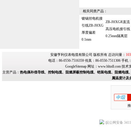
相关同类产品：
镀锡丝电机接
ZB-JHXGR直流
引线ZB-JHXG
高压电机接引线
厚度偏差
0.25mm隔离层
0.1mm‌
安徽亨利仪表电缆有限公司 版权所有 总访问量：
103
电话：86-0550-7516359 传真：86-0550-7511306 手
GoogleSitemap
网址：
www.hltzdl.com
技术
主营产品：
热电偶补偿导线、控制电缆、阻燃屏蔽控制电缆、铠装电缆、阻燃电缆、
属温度计及
推
皖公网安备 34118