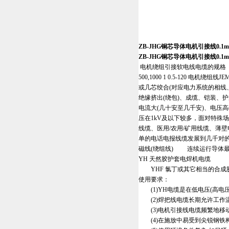
ZB-JHG铜芯导体电机引接线0.1
ZB-JHG铜芯导体电机引接线0.1
电机绕组引接软电线电缆的规格 型号 额定电
500,1000 1 0.5-120 电
或几芯绞合(对应电力系统的相线
绝缘挤出(绕包)、成缆、铠装、
电流大(几十安至几千安)、电压
压在1kV及以下较多，面对特殊
线缆、医用/农用/矿用线缆、
单的电话电报线缆发展到几千对
磁线(绕组线) 连续运行导体最
YH 天然胶护套电焊机电缆
YHF 氯丁或其它相当的合成
使用要求：
(1)YH电缆是在低电压(高电压
(2)焊把线电缆长期允许工作温
(3)电机引接线电缆频繁地移动
(4)在施放中易受到尖锐钢铁