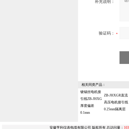
补充说明：
验证码：
相关同类产品：
镀锡丝电机接
ZB-JHXGR直流
引线ZB-JHXG
高压电机接引线
厚度偏差
0.25mm隔离层
0.1mm‌
安徽亨利仪表电缆有限公司 版权所有 总访问量：
103