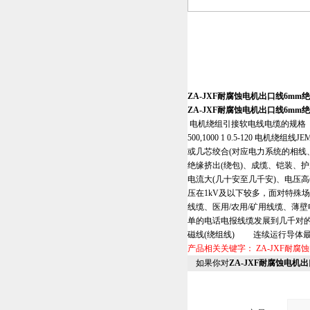
ZA-JXF耐腐蚀电机出口线6mm
ZA-JXF耐腐蚀电机出口线6mm
电机绕组引接软电线电缆的规格 型号 额定电
500,1000 1 0.5-120 电
或几芯绞合(对应电力系统的相线
绝缘挤出(绕包)、成缆、铠装、
电流大(几十安至几千安)、电压
压在1kV及以下较多，面对特殊
线缆、医用/农用/矿用线缆、
单的电话电报线缆发展到几千对
磁线(绕组线) 连续运行导体最
产品相关关键字：
ZA-JXF耐
如果你对
ZA-JXF耐腐蚀电机