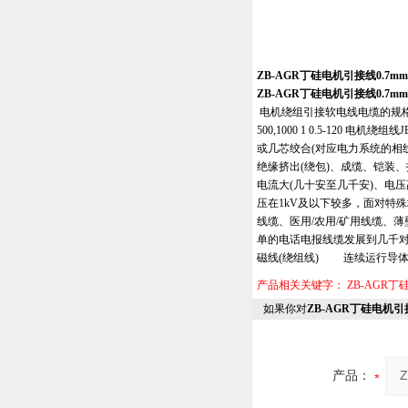
ZB-AGR丁硅电机引接线0.7
ZB-AGR丁硅电机引接线0.7
电机绕组引接软电线电缆的规格 型号 额
500,1000 1 0.5-120 
或几芯绞合(对应电力系统的相
绝缘挤出(绕包)、成缆、铠装
电流大(几十安至几千安)、电
压在1kV及以下较多，面对特
线缆、医用/农用/矿用线缆
单的电话电报线缆发展到几千
磁线(绕组线) 连续运行导体
产品相关关键字：
ZB-AGR
如果你对
ZB-AGR丁硅电机引
产品：