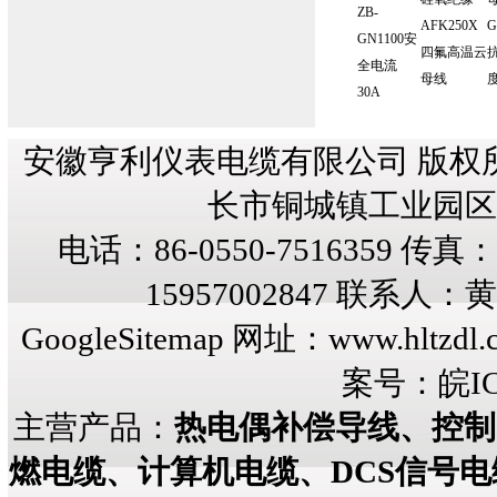
ZB-
AFK250X
G
GN1100安
四氟高温云
全电流
母线
度
30A
安徽亨利仪表电缆有限公司 版权
长市铜城镇工业园区纬三
电话：86-0550-7516359 传真：8
15957002847 联系人
GoogleSitemap
网址：
www.hltzdl.
案号：
皖IC
主营产品：
热电偶补偿导线、控制
燃电缆、计算机电缆、DCS信号