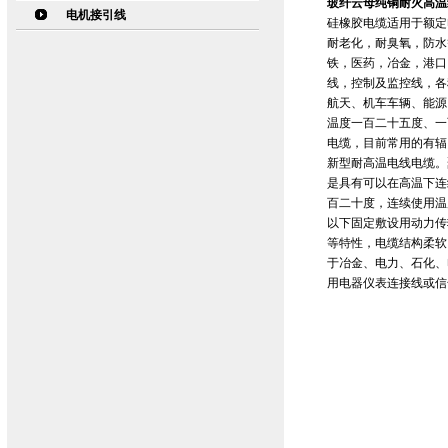
玻纤云母纯铜耐火高温线N
电机接引线
硅橡胶电缆适用于额定
耐老化，耐臭氧，防水
铁，医药，冶金，港口
线，控制及监控线，各
航天、机车车辆、能源
温度一百二十五度、一
电缆，目前常用的有辐
新型耐高温电线电缆。
是具有可以在高温下连
百二十度，连续使用温度
以下固定敷设用动力传
等特性，电缆结构柔软
于冶金、电力、石化、
用电器仪表连接线或信