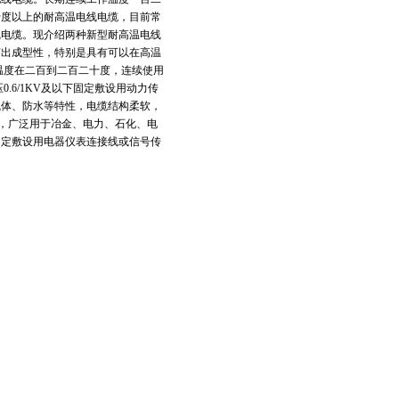
十度以上的耐高温电线电缆，目前常
线电缆。现介绍两种新型耐高温电线
挤出成型性，特别是具有可以在高温
温度在二百到二百二十度，连续使用
.6/1KV及以下固定敷设用动力传
气体、防水等特性，电缆结构柔软，
长，广泛用于冶金、电力、石化、电
或固定敷设用电器仪表连接线或信号传