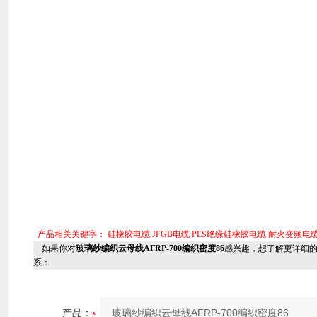
产品相关关键字：
硅橡胶电缆
JFGB电缆
PES绝缘硅橡胶电缆
耐火变频电
如果你对
玻璃纱编织云母线AFRP-700编织密度86
感兴趣，想了解更详细
系：
产品：