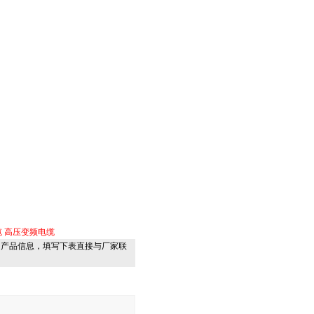
缆
高压变频电缆
的产品信息，填写下表直接与厂家联