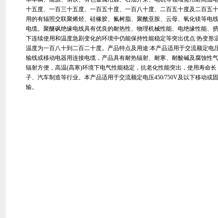
十五度、一百三十五度、一百五十度、一百八十度、二百五十度及二百五
用的有辐照交联聚烯烃、硅橡胶、氟树脂、聚酰亚胺、云母、氧化镁等电
电缆。聚醚砜绝缘电线具有优良的耐热性、物理机械性能、电绝缘性能、
下连续使用和温度急剧变化的环境中仍能保持性能稳定等突出优点:热变形
温度为一百八十到二百二十度。产品特点及用途:本产品适用于交流额定电压0
输线或移动电器用连接电缆，产品具有耐热辐射、耐寒、耐酸碱及腐蚀性
辐射方便，高温(高寒)环境下电气性能稳定，抗老化性能突出，使用寿命
子、汽车制造等行业。本产品适用于交流额定电压450/750V及以下移动
输。