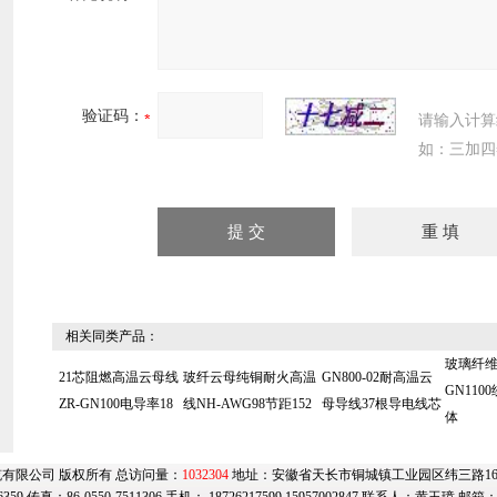
验证码：
请输入计算
如：三加四
相关同类产品：
玻璃纤
21芯阻燃高温云母线
玻纤云母纯铜耐火高温
GN800-02耐高温云
GN110
ZR-GN100电导率18
线NH-AWG98节距152
母导线37根导电线芯
体
有限公司 版权所有 总访问量：
1032304
地址：安徽省天长市铜城镇工业园区纬三路169号