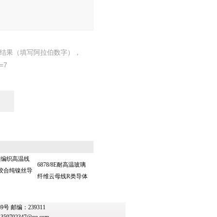
结果（填写阿拉伯数字），
=7
维编织高温线
6878/8E耐高温玻璃
0绞合纯镍丝导
纤维云母线R类导体
 邮编：239311