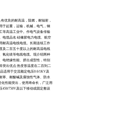
它具有优良的耐高温，阻燃，耐辐射，
用于起重，运输，机械，电气，钢
工等高温工业中。作电气设备传输
。电缆品名:硅橡胶电力电缆、航空
用耐高温电线电缆。长期连续工作
度及二百五十度以上的耐高温电线
、氧化镁等电线电缆。现介绍两种
、电绝缘性能、挤出成型性，特别
等突出优点:热变形温度在二百到二
用于交流额定电压0.6/1KV及
耐寒、耐酸碱及腐蚀性气体、防水
老化性能突出，使用寿命长，广泛用
0/750V及以下移动或固定敷设