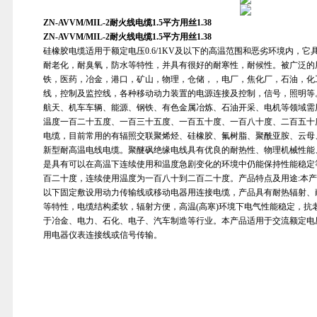
ZN-AVVM/MIL-2耐火线电缆1.5平方用丝1.38
ZN-AVVM/MIL-2耐火线电缆1.5平方用丝1.38
硅橡胶电缆适用于额定电压0.6/1KV及以下的高温范围和恶劣环境内，
耐老化，耐臭氧，防水等特性，并具有很好的耐寒性，耐候性。被广泛的
铁，医药，冶金，港口，矿山，物理，仓储，，电厂，焦化厂，石油，化
线，控制及监控线，各种移动动力装置的电源连接及控制，信号，照明等
航天、机车车辆、能源、钢铁、有色金属冶炼、石油开采、电机等领域需
温度一百二十五度、一百三十五度、一百五十度、一百八十度、二百五十
电缆，目前常用的有辐照交联聚烯烃、硅橡胶、氟树脂、聚酰亚胺、云母
新型耐高温电线电缆。聚醚砜绝缘电线具有优良的耐热性、物理机械性能
是具有可以在高温下连续使用和温度急剧变化的环境中仍能保持性能稳定
百二十度，连续使用温度为一百八十到二百二十度。产品特点及用途:本产品适
以下固定敷设用动力传输线或移动电器用连接电缆，产品具有耐热辐射、
等特性，电缆结构柔软，辐射方便，高温(高寒)环境下电气性能稳定，抗
于冶金、电力、石化、电子、汽车制造等行业。本产品适用于交流额定电压45
用电器仪表连接线或信号传输。