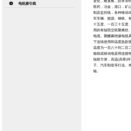
老化，耐臭氧，防水等
电机接引线
医药，冶金，港口，矿
制及监控线，各种移动
车车辆、能源、钢铁、
十五度、一百三十五度
用的有辐照交联聚烯烃
电缆。聚醚砜绝缘电线
下连续使用和温度急剧
温度为一百八十到二百二
输线或移动电器用连接
辐射方便，高温(高寒)
子、汽车制造等行业。本
输。